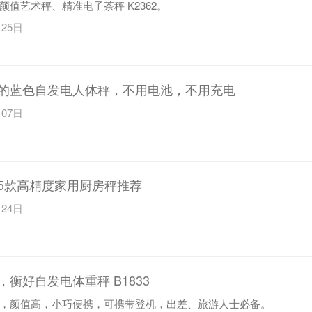
g 高颜值艺术秤、精准电子茶秤 K2362。
月25日
的蓝色自发电人体秤，不用电池，不用充电
月07日
5款高精度家用厨房秤推荐
月24日
，衡好自发电体重秤 B1833
，颜值高，小巧便携，可携带登机，出差、旅游人士必备。